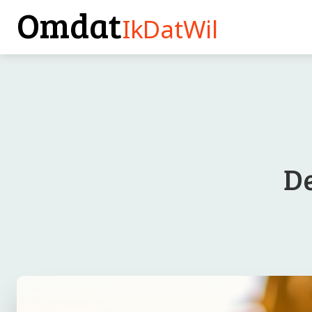
Omdat
IkDatWil
De