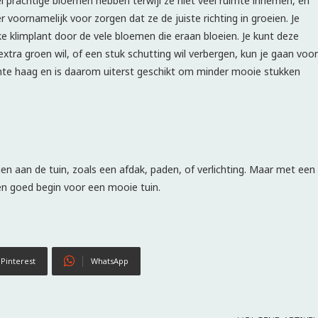
l prachtige bloemen hebben terwijl ze niet veel ruimte innemen, en
voornamelijk voor zorgen dat ze de juiste richting in groeien. Je
ijke klimplant door de vele bloemen die eraan bloeien. Je kunt deze
t extra groen wil, of een stuk schutting wil verbergen, kun je gaan voor
chte haag en is daarom uiterst geschikt om minder mooie stukken
gen aan de tuin, zoals een afdak, paden, of verlichting. Maar met een
een goed begin voor een mooie tuin.
Pinterest
WhatsApp