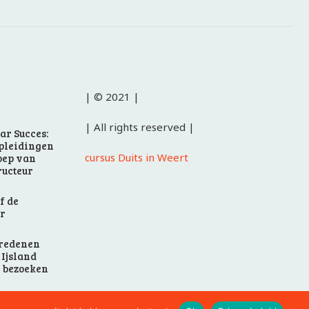
| © 2021 |
| All rights reserved |
ar Succes:
pleidingen
cursus Duits in Weert
oep van
ructeur
f de
or
e redenen
Ijsland
n bezoeken