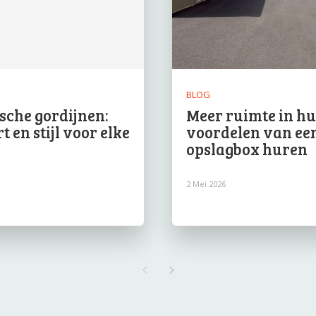
BLOG
ische gordijnen:
Meer ruimte in hui
 en stijl voor elke
voordelen van ee
e
opslagbox huren
2 Mei 2026