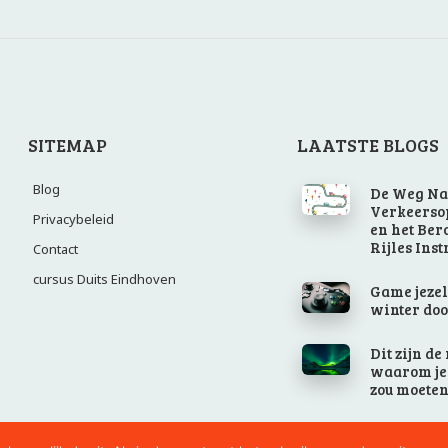
SITEMAP
LAATSTE BLOGS
Blog
De Weg Na
Verkeerso
Privacybeleid
en het Ber
Rijles Inst
Contact
cursus Duits Eindhoven
Game jezel
winter do
Dit zijn d
waarom je 
zou moete