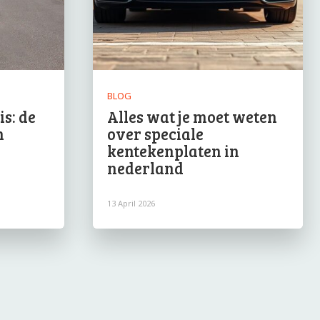
BLOG
s: de
Alles wat je moet weten
n
over speciale
kentekenplaten in
nederland
13 April 2026