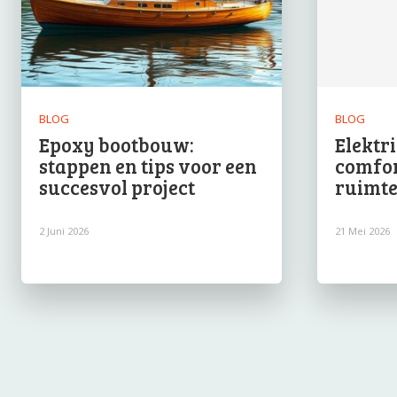
BLOG
BLOG
Epoxy bootbouw:
Elektr
stappen en tips voor een
comfort
succesvol project
ruimt
2 Juni 2026
21 Mei 2026