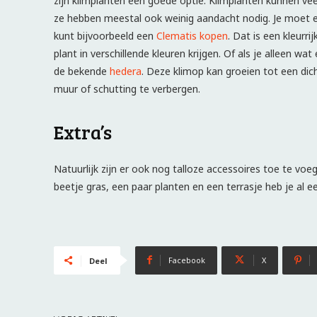
zijn klimplanten een goede optie. Klimplanten kunnen vee
ze hebben meestal ook weinig aandacht nodig. Je moet er 
kunt bijvoorbeeld een
Clematis kopen
. Dat is een kleurr
plant in verschillende kleuren krijgen. Of als je alleen wa
de bekende
hedera
. Deze klimop kan groeien tot een di
muur of schutting te verbergen.
Extra’s
Natuurlijk zijn er ook nog talloze accessoires toe te voe
beetje gras, een paar planten en een terrasje heb je al 
Facebook
X
Deel