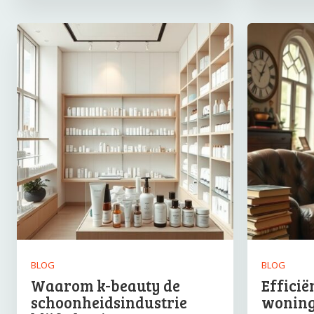
BLOG
BLOG
Waarom k-beauty de
Efficië
schoonheidsindustrie
woning