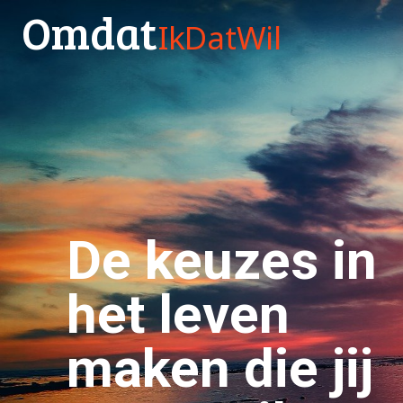
Omdat
IkDatWil
De keuzes in
het leven
maken die jij