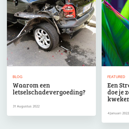
BLOG
FEATURED
Waarom een
Een Str
letselschadevergoeding?
doe je 
kweker
31 Augustus 2022
4 Januari 2022