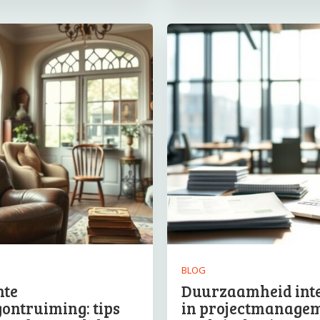
BLOG
nte
Duurzaamheid int
ontruiming: tips
in projectmanagem