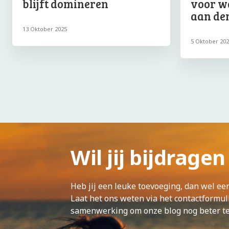
blijft domineren
voor w
aan den
13 Oktober 2025
5 Oktober 20
Wil jij bijdrage
Heb jij een leuke toevoeging, dan wel ee
Laat het ons weten via het contactformuli
samenwerking om onze blog nog beter t