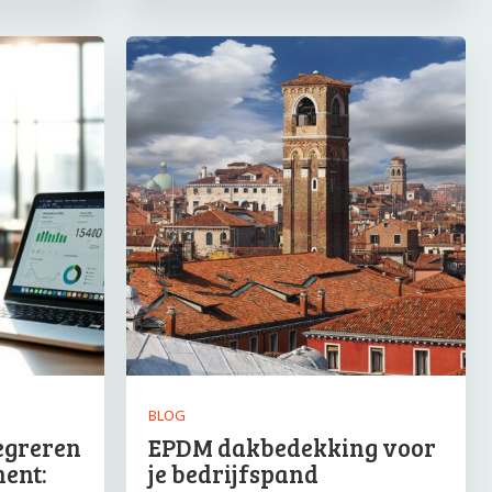
BLOG
egreren
EPDM dakbedekking voor
ent:
je bedrijfspand