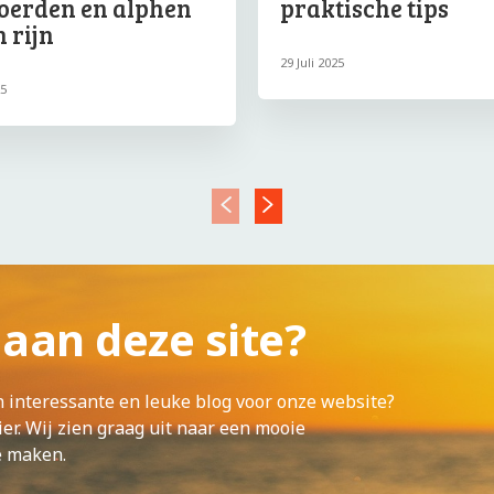
oerden en alphen
praktische tips
 rijn
29 Juli 2025
25
n aan deze site?
n interessante en leuke blog voor onze website?
er. Wij zien graag uit naar een mooie
e maken.