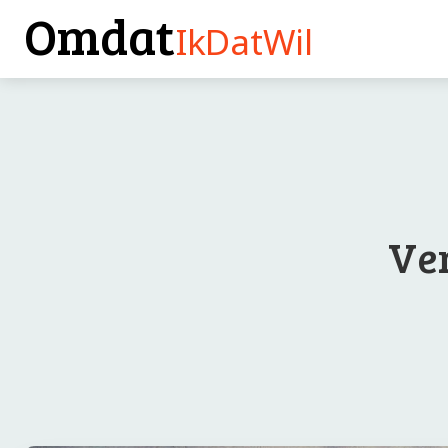
Omdat
IkDatWil
Ver