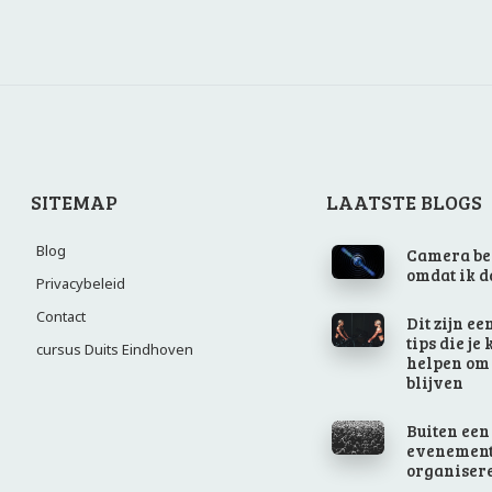
SITEMAP
LAATSTE BLOGS
Blog
Camera be
omdat ik d
Privacybeleid
Contact
Dit zijn ee
tips die je
cursus Duits Eindhoven
helpen om f
blijven
Buiten een
evenemen
organiser