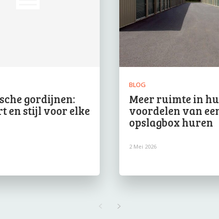
BLOG
ische gordijnen:
Meer ruimte in hui
 en stijl voor elke
voordelen van ee
e
opslagbox huren
2 Mei 2026