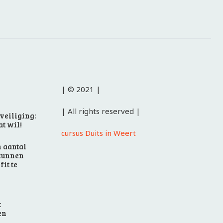
| © 2021 |
| All rights reserved |
veiliging:
at wil!
cursus Duits in Weert
n aantal
 kunnen
it te
t
en