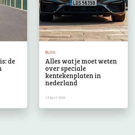
BLOG
s: de
Alles wat je moet weten
n
over speciale
kentekenplaten in
nederland
13 April 2026