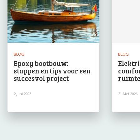
BLOG
BLOG
Epoxy bootbouw:
Elektr
stappen en tips voor een
comfort
succesvol project
ruimt
2 Juni 2026
21 Mei 2026