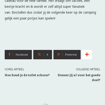
cadeau voor de hele familie. Het vraagt om tactiek, een
beetje kracht en ik wordt er zelf altijd super fanatiek
van. Bestellen dus zodat jij de volgende keer op de camping
gelijk een paar potjes kan spelen!
Facebook
X
Pinterest
VORIG ARTIKEL
VOLGEND ARTIKEL
Hoe houd je de toilet schoon?
Doneer jij al voor het goede
doel?