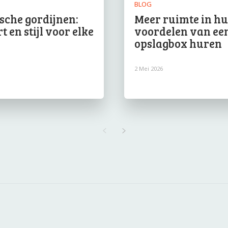
BLOG
ische gordijnen:
Meer ruimte in hui
 en stijl voor elke
voordelen van ee
e
opslagbox huren
2 Mei 2026