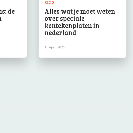
BLOG
s: de
Alles wat je moet weten
n
over speciale
kentekenplaten in
nederland
13 April 2026