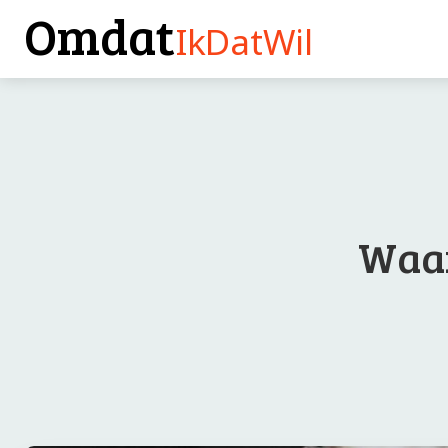
Omdat
IkDatWil
Waar