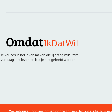
Omdat
IkDatWil
De keuzes in het leven maken die jij graag wilt! Start
vandaag met leven en laat je niet geleefd worden!
We gebruiken cookies om ervoor te zorgen dat onze site zo soepel