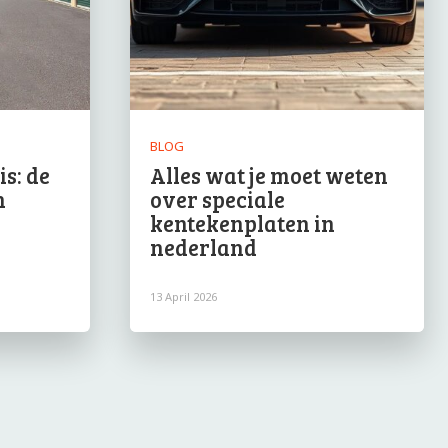
BLOG
s: de
Alles wat je moet weten
n
over speciale
kentekenplaten in
nederland
13 April 2026