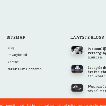
SITEMAP
LAATSTE BLOGS
Blog
Persoonlij
verzorgin
Privacybeleid
mannen
Contact
Let op de d
cursus Duits Eindhoven
het inrich
een wonin
Waarom le
zoveel me
 mogelijk draait. Als je doorgaat met het gebruiken van deze site, gaa