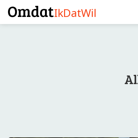
Omdat
IkDatWil
Al