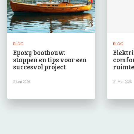
BLOG
BLOG
Epoxy bootbouw:
Elektr
stappen en tips voor een
comfort
succesvol project
ruimt
2 Juni 2026
21 Mei 2026