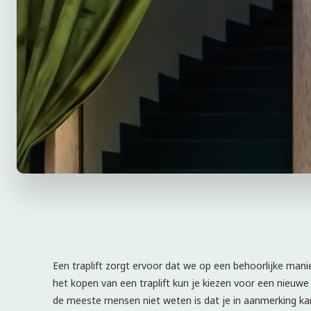
Een traplift zorgt ervoor dat we op een behoorlijke manie
het kopen van een traplift kun je kiezen voor een nieuw
de meeste mensen niet weten is dat je in aanmerking ka