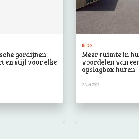
BLOG
ische gordijnen:
Meer ruimte in hui
 en stijl voor elke
voordelen van ee
e
opslagbox huren
2 Mei 2026