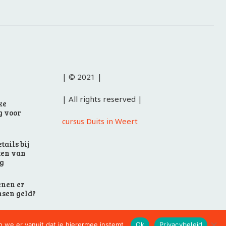
| © 2021 |
| All rights reserved |
ke
g voor
cursus Duits in Weert
etails bij
ten van
g
nen er
nsen geld?
n we er vanuit dat je hierermee instemt.
Ok
Privacybeleid