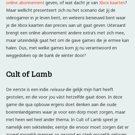
online abonnement
geven, of wat dacht je van
Xbox kaarten
?
Maar wellicht presenteert zich nu het scenario dat jij de
videogamer in je leven bent, en weleens benieuwd bent waar
je die Xbox kaarten dan precies aan uit gaat geven. Uiteraard
brengt een online abonnement andere extra’s met zich mee,
maar uiteindelijk gaat het om de gave games die je ermee kan
halen. Dus, met welke games kom jij nu verantwoord en
weggedoken op de bank de winter door?
Cult of Lamb
De eerste is een indie
release
die gelijk mijn hart heeft
gestolen, en die voor jou vást hetzelfde gaat doen. In deze
game die qua opbouw ergens doet denken aan die oude
boerenlandgames waar je voor een dorp moet zorgen, maar
met heen wel heel ander thema. In Cult of Lamb speel je
namelijk een sekteleider, eentje die ervoor moet zorgen dat er
zoveel mogelijk mensen zo gezond en sterk mogelijk geloven