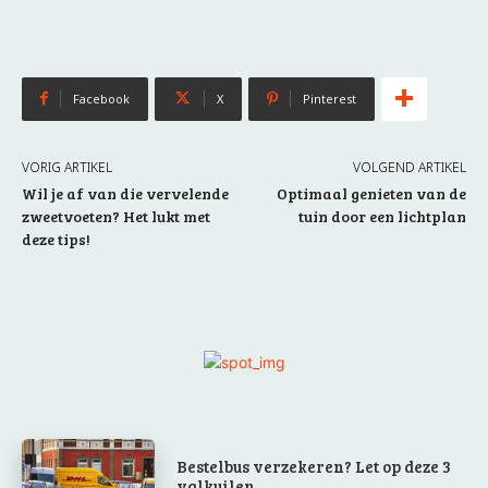
Facebook
X
Pinterest
VORIG ARTIKEL
VOLGEND ARTIKEL
Wil je af van die vervelende
Optimaal genieten van de
zweetvoeten? Het lukt met
tuin door een lichtplan
deze tips!
Bestelbus verzekeren? Let op deze 3
valkuilen