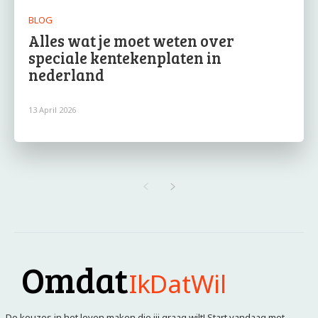
BLOG
Alles wat je moet weten over
speciale kentekenplaten in
nederland
13 April 2026
Omdat
IkDatWil
De keuzes in het leven maken die jij graag wilt! Start vandaag met