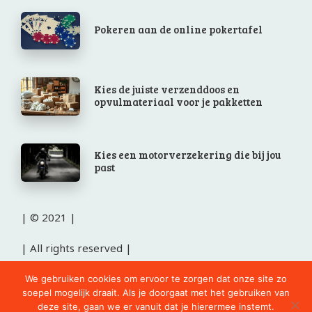
Pokeren aan de online pokertafel
Kies de juiste verzenddoos en
opvulmateriaal voor je pakketten
Kies een motorverzekering die bij jou
past
| © 2021 |
| All rights reserved |
cursus Duits in Weert
We gebruiken cookies om ervoor te zorgen dat onze site zo
soepel mogelijk draait. Als je doorgaat met het gebruiken van
deze site, gaan we er vanuit dat je hierermee instemt.