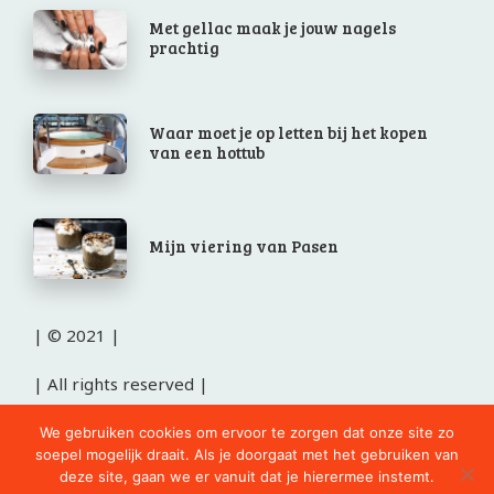
Met gellac maak je jouw nagels
prachtig
Waar moet je op letten bij het kopen
van een hottub
Mijn viering van Pasen
| © 2021 |
| All rights reserved |
cursus Duits in Weert
We gebruiken cookies om ervoor te zorgen dat onze site zo
soepel mogelijk draait. Als je doorgaat met het gebruiken van
deze site, gaan we er vanuit dat je hierermee instemt.