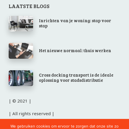
LAATSTE BLOGS
Inrichten van je woning: stap voor
stap
Het nieuwe normaal: thuis werken
Cross docking transport is de ideale
oplossing voor stadsdistributie
| © 2021 |
| All rights reserved |
cursus Duits in Weert
We gebruiken cookies om ervoor te zorgen dat onze site zo